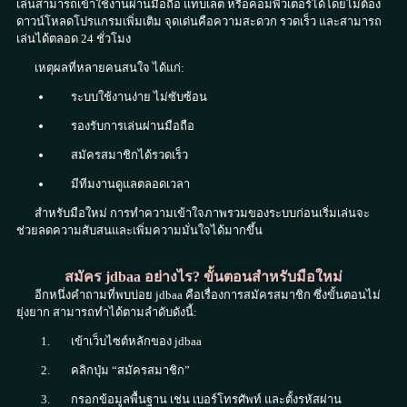
เล่นสามารถเข้าใช้งานผ่านมือถือ แท็บเล็ต หรือคอมพิวเตอร์ได้โดยไม่ต้อง
ดาวน์โหลดโปรแกรมเพิ่มเติม จุดเด่นคือความสะดวก รวดเร็ว และสามารถ
เล่นได้ตลอด 24 ชั่วโมง
เหตุผลที่หลายคนสนใจ ได้แก่:
ระบบใช้งานง่าย ไม่ซับซ้อน
รองรับการเล่นผ่านมือถือ
สมัครสมาชิกได้รวดเร็ว
มีทีมงานดูแลตลอดเวลา
สำหรับมือใหม่ การทำความเข้าใจภาพรวมของระบบก่อนเริ่มเล่นจะ
ช่วยลดความสับสนและเพิ่มความมั่นใจได้มากขึ้น
สมัคร jdbaa อย่างไร? ขั้นตอนสำหรับมือใหม่
อีกหนึ่งคำถามที่พบบ่อย jdbaa คือเรื่องการสมัครสมาชิก ซึ่งขั้นตอนไม่
ยุ่งยาก สามารถทำได้ตามลำดับดังนี้:
เข้าเว็บไซต์หลักของ jdbaa
คลิกปุ่ม “สมัครสมาชิก”
กรอกข้อมูลพื้นฐาน เช่น เบอร์โทรศัพท์ และตั้งรหัสผ่าน