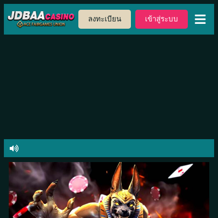
ลงทะเบียน
เข้าสู่ระบบ
jdbaa casino
ทดลองเล่นสล็อต
โปรโมชั่น
สล็อตออนไ
บทความสล็อต
ติดต่อเรา