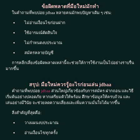
ข้อผิดพลาดที่มือใหม่มักทำ
ในคำถามที่พบบ่อย jdbaa หลายคนมักพบปัญหาเดิม ๆ เช่น:
ไม่อ่านเงื่อนไขก่อนฝาก
ใช้อารมณ์ตัดสินใจ
ไม่กำหนดงบประมาณ
สมัครหลายบัญชี
การหลีกเลี่ยงข้อผิดพลาดเหล่านี้จะช่วยให้การใช้งานเป็นไปอย่างราบรื่น
มากขึ้น
สรุป: มือใหม่ควรรู้อะไรก่อนเล่น jdbaa
คำถามที่พบบ่อย
jdbaa
ส่วนใหญ่เกี่ยวข้องกับการสมัคร ฝากถอน และวิธี
เริ่มต้นอย่างปลอดภัย หากเตรียมตัวให้พร้อม ศึกษาข้อมูลให้ครบถ้วน และ
เล่นอย่างมีวินัย จะช่วยลดความเสี่ยงและเพิ่มความมั่นใจได้มากขึ้น
สิ่งสำคัญที่สุดคือ:
วางแผนงบประมาณ
อ่านเงื่อนไขทุกครั้ง