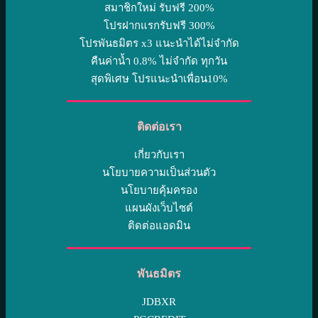
สมาชิกใหม่ รับฟรี 200%
โปรฝากแรกรับฟรี 300%
โปรพันธมิตร x3 แนะนำได้ไม่จำกัด
คืนค่าน้ำ 0.8% ไม่จำกัด ทุกวัน
สุดพิเศษ โปรแนะนำเพื่อน10%
ติดต่อเรา
เกี่ยวกับเรา
นโยบายความเป็นส่วนตัว
นโยบายคุ้มครอง
แผนผังเว็บไซต์
ติดต่อแอดมิน
พันธมิตร
JDBXR