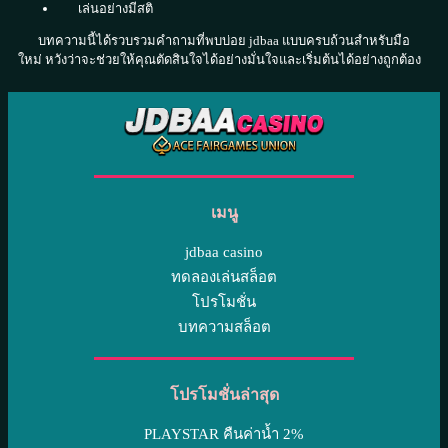
เล่นอย่างมีสติ
บทความนี้ได้รวบรวมคำถามที่พบบ่อย jdbaa แบบครบถ้วนสำหรับมือ
ใหม่ หวังว่าจะช่วยให้คุณตัดสินใจได้อย่างมั่นใจและเริ่มต้นได้อย่างถูกต้อง
เมนู
jdbaa casino
ทดลองเล่นสล็อต
โปรโมชั่น
บทความสล็อต
โปรโมชั่นล่าสุด
PLAYSTAR คืนค่าน้ำ 2%