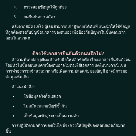
ตรวจสอบข้อมูลให้ถูกต้อง
กดยืนยันการสมัคร
หลังจากสมัครเสร็จ ผู้เล่นสามารถเข้าสู่ระบบได้ทันที แนะนำให้ใช้ข้อมูล
ที่ถูกต้องตรงกับบัญชีธนาคารของตนเอง เพื่อป้องกันปัญหาในขั้นตอนฝาก
ถอนในอนาคต
ต้องใช้เอกสารยืนยันตัวตนหรือไม่?
คำถามที่พบบ่อย jdbaa สำหรับมือใหม่อีกข้อคือ เรื่องเอกสารยืนยันตัวตน
โดยทั่วไปขั้นตอนสมัครเบื้องต้นอาจไม่ต้องใช้เอกสาร แต่ในบางกรณี เช่น
การทำธุรกรรมจำนวนมาก หรือเพื่อความปลอดภัยของบัญชี อาจมีการขอ
ข้อมูลเพิ่มเติม
คำแนะนำคือ:
ใช้ข้อมูลจริงตั้งแต่แรก
ไม่สมัครหลายบัญชีซ้ำกัน
เก็บข้อมูลเข้าสู่ระบบเป็นความลับ
การปฏิบัติตามกติกาของเว็บไซต์จะช่วยให้บัญชีของคุณปลอดภัยมาก
ขึ้น