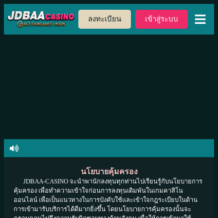
ลงทะเบียน
เข้าสู่ระบบ
jdbaa casino
ทดลองเล่นสล็อต
โปรโมชั่น
สล็อตออนไ
บทความสล็อต
ติดต่อเรา
นโยบายคุ้มครอง
JDBAA-CASINO จะนำพานักลงทุนทุกท่านไปเรียนรู้กับนโยบายการ
คุ้มครอง เพื่อทำความเข้าใจก่อนการลงทุนเดิมพันในเกมคาสิโน
ออนไลน์ เพื่อเป็นแนวทางในการบังคับใช้และเข้าใจกฎระเบียบในด้าน
การเข้ามารับบริการได้ดีมากยิ่งขึ้น โดยนโยบายการคุ้มครองนั้นจะ