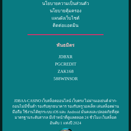
นโยบายความเป็นส่วนตัว
นโยบายคุ้มครอง
แผนผังเว็บไซต์
ติดต่อแอดมิน
พันธมิตร
JDBXR
PGCREDIT
ZAK168
588WINSOR
JDBAA-CASINO เว็บสล็อตออนไลน์ เว็บตรง ไม่ผ่านเอเย่นต์ ฝาก-
ถอนไม่มีขั้นต่ำ รองรับทุกธนาคาร รองรับทรูวอลเล็ท เล่นสล็อตผ่าน
มือถือ ใช้งานได้ทุกระบบ iOS และ Android มั่นคงและปลอดภัยที่สุด
มาตรฐานระดับสากล มีเจ้าหน้าที่ดูแลตลอด 24 ชั่วโมง เว็บสล็อต
อันดับ 1 แห่งปี 2024