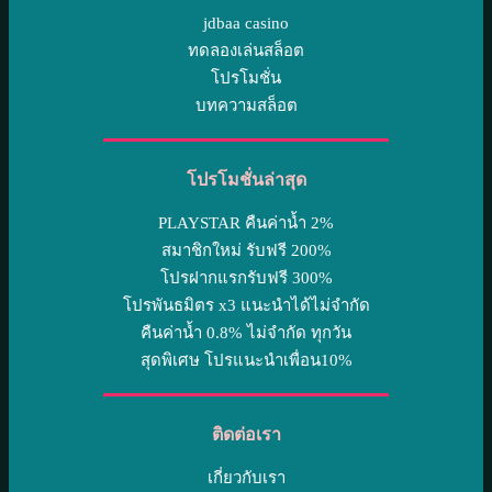
jdbaa casino
ทดลองเล่นสล็อต
โปรโมชั่น
บทความสล็อต
โปรโมชั่นล่าสุด
PLAYSTAR คืนค่าน้ำ 2%
สมาชิกใหม่ รับฟรี 200%
โปรฝากแรกรับฟรี 300%
โปรพันธมิตร x3 แนะนำได้ไม่จำกัด
คืนค่าน้ำ 0.8% ไม่จำกัด ทุกวัน
สุดพิเศษ โปรแนะนำเพื่อน10%
ติดต่อเรา
เกี่ยวกับเรา