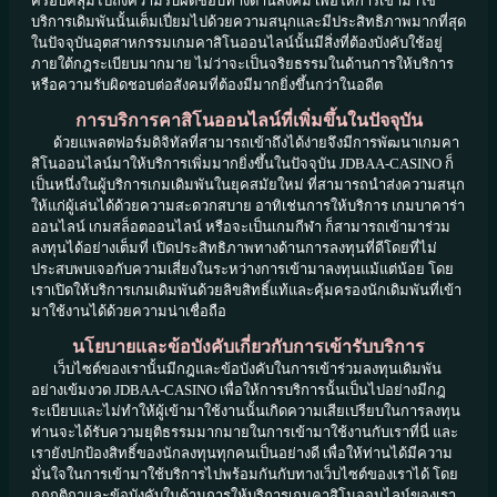
ครอบคลุมไปถึงความรับผิดชอบทางด้านสังคม เพื่อให้การเข้ามาใช้
บริการเดิมพันนั้นเต็มเปี่ยมไปด้วยความสนุกและมีประสิทธิภาพมากที่สุด
ในปัจจุบันอุตสาหกรรมเกมคาสิโนออนไลน์นั้นมีสิ่งที่ต้องบังคับใช้อยู่
ภายใต้กฎระเบียบมากมาย ไม่ว่าจะเป็นจริยธรรมในด้านการให้บริการ
หรือความรับผิดชอบต่อสังคมที่ต้องมีมากยิ่งขึ้นกว่าในอดีต
การบริการคาสิโนออนไลน์ที่เพิ่มขึ้นในปัจจุบัน
ด้วยแพลตฟอร์มดิจิทัลที่สามารถเข้าถึงได้ง่ายจึงมีการพัฒนาเกมคา
สิโนออนไลน์มาให้บริการเพิ่มมากยิ่งขึ้นในปัจจุบัน JDBAA-CASINO ก็
เป็นหนึ่งในผู้บริการเกมเดิมพันในยุคสมัยใหม่ ที่สามารถนำส่งความสนุก
ให้แก่ผู้เล่นได้ด้วยความสะดวกสบาย อาทิเช่นการให้บริการ เกมบาคาร่า
ออนไลน์ เกมสล็อตออนไลน์ หรือจะเป็นเกมกีฬา ก็สามารถเข้ามาร่วม
ลงทุนได้อย่างเต็มที่ เปิดประสิทธิภาพทางด้านการลงทุนที่ดีโดยที่ไม่
ประสบพบเจอกับความเสี่ยงในระหว่างการเข้ามาลงทุนแม้แต่น้อย โดย
เราเปิดให้บริการเกมเดิมพันด้วยลิขสิทธิ์แท้และคุ้มครองนักเดิมพันที่เข้า
มาใช้งานได้ด้วยความน่าเชื่อถือ
นโยบายและข้อบังคับเกี่ยวกับการเข้ารับบริการ
เว็บไซต์ของเรานั้นมีกฎและข้อบังคับในการเข้าร่วมลงทุนเดิมพัน
อย่างเข้มงวด JDBAA-CASINO เพื่อให้การบริการนั้นเป็นไปอย่างมีกฎ
ระเบียบและไม่ทำให้ผู้เข้ามาใช้งานนั้นเกิดความเสียเปรียบในการลงทุน
ท่านจะได้รับความยุติธรรมมากมายในการเข้ามาใช้งานกับเราที่นี่ และ
เรายังปกป้องสิทธิ์ของนักลงทุนทุกคนเป็นอย่างดี เพื่อให้ท่านได้มีความ
มั่นใจในการเข้ามาใช้บริการไปพร้อมกันกับทางเว็บไซต์ของเราได้ โดย
กฎกติกาและข้อบังคับในด้านการให้บริการเกมคาสิโนออนไลน์ของเรา