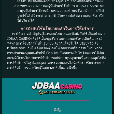
เล็งเห็นในเรื่องของความสำคัญในด้านสภาพคล่องทางการเงิน
การตรวจสอบอายุของผู้ที่เข้ามาใช้บริการ JDBAA-CASINO นัก
ลงทุนที่เข้ามาใช้งานต้องตรวจสอบอย่างแน่ชัดว่ามีอายุ 18 ปีบริ
บูรณ์ขึ้นไป จึงจะสามารถเข้าถึงแพลตฟอร์มความสนุกที่เราเปิด
ให้บริการได้
การบังคับใช้นโยบายหลักในการให้บริการ
เราให้ความสำคัญในเรื่องของนโยบายและข้อบังคับใช้เป็นอย่างมาก
JDBAA-CASINO เพื่อให้เป็นกฎกติกาโดยรวมของสังคมเดิมพัน และมี
ทิศทางการใช้บริการไปในรูปแบบเดียวกันโดยไม่ได้เปรียบหรือเสีย
เปรียบมากจนเกินไป คุ้มครองผู้เล่นให้เกิดความเป็นธรรม ในระหว่าง
การเข้ามาลงทุนและทำกำไรไปพร้อมกันกับทางเว็บไซต์ของเราได้เป็น
อย่างดี โดยนโยบายการให้บริการแก่นักลงทุนทุกท่านนี้ครอบคลุมไปถึง
การให้บริการในรูปแบบอุตสาหกรรมเกมออนไลน์ เพื่อรองรับการขยาย
การให้บริการขนาดใหญ่ในอนาคตที่เพิ่มมากยิ่งขึ้น
เมนู